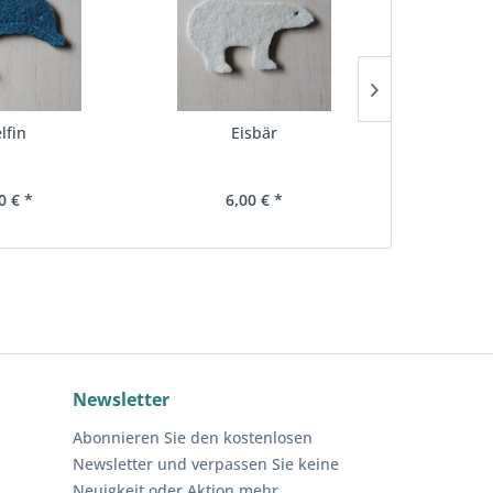
lfin
Eisbär
Sc
0 € *
6,00 € *
6,
Newsletter
Abonnieren Sie den kostenlosen
Newsletter und verpassen Sie keine
Neuigkeit oder Aktion mehr.