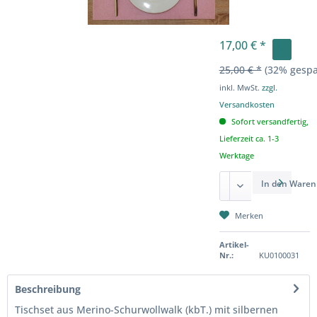
17,00 € *
25,00 € *
(32% gespa
inkl. MwSt.
zzgl.
Versandkosten
Sofort versandfertig,
Lieferzeit ca. 1-3
Werktage
In den
Waren
Merken
Artikel-
Nr.:
KU0100031
Beschreibung
Tischset aus Merino-Schurwollwalk (kbT.) mit silbernen