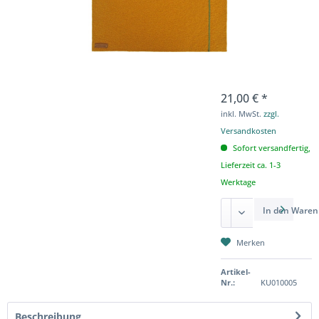
21,00 € *
inkl. MwSt.
zzgl.
Versandkosten
Sofort versandfertig,
Lieferzeit ca. 1-3
Werktage
In den
Waren
Merken
Artikel-
Nr.:
KU010005
Beschreibung